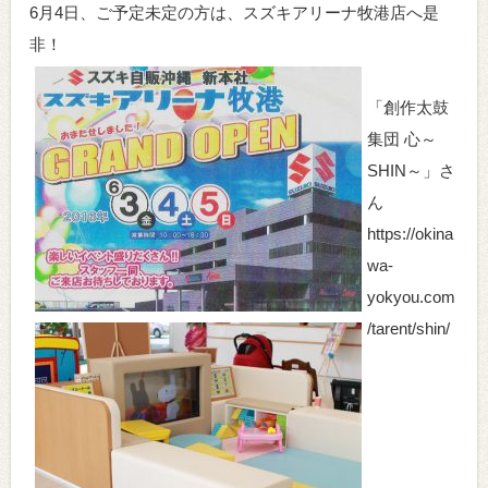
6月4日、ご予定未定の方は、スズキアリーナ牧港店へ是
非！
「創作太鼓
集団 心～
SHIN～」さ
ん
https://okina
wa-
yokyou.com
/tarent/shin/