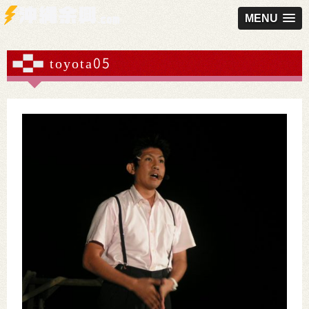
MENU
toyota05