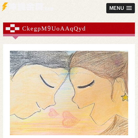
MENU
CkegpM9UoAAqQyd